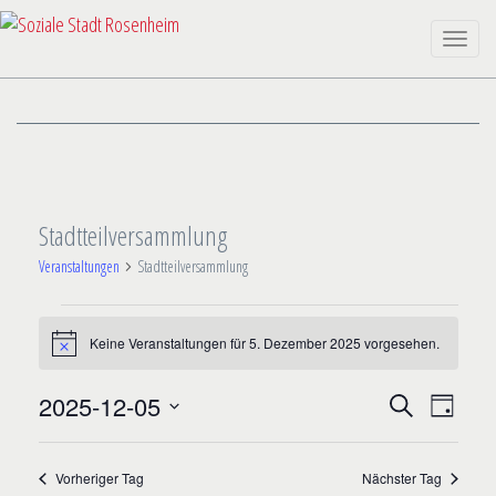
Toggle
naviga
Stadtteilversammlung
Veranstaltungen
Stadtteilversammlung
VERANSTALTUNGEN
Keine Veranstaltungen für 5. Dezember 2025 vorgesehen.
FÜR
Hinweis
5.
VERANST
VERA
2025-12-05
Suche
Tag
DEZEMBER
ANSIC
SUCH-
Datum
NAVIG
2025
wählen.
UND
Vorheriger Tag
Nächster Tag