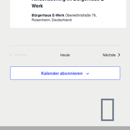
Werk
Bürgerhaus E-Werk
Oberwöhrstraße 76,
Rosenheim, Deutschland
Veransta
Heute
Nächste
Vorherige
Veranstaltungen
Kalender abonnieren