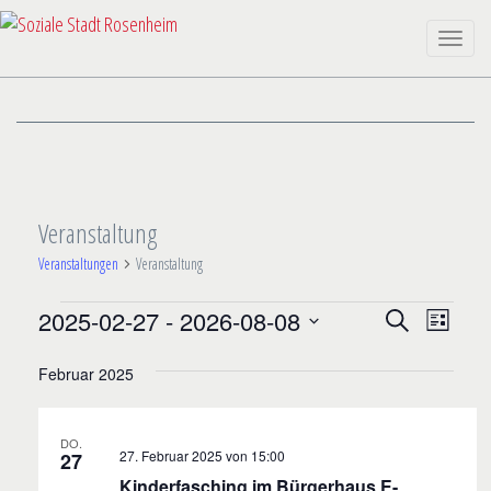
Toggle
naviga
Veranstaltung
Veranstaltungen
Veranstaltung
VERANSTALTUNGEN
VERANST
VERA
2025-02-27
 - 
2026-08-08
Suche
Liste
ANSIC
SUCH-
Datum
NAVIG
Februar 2025
wählen.
UND
ANSICHTE
DO.
27. Februar 2025 von 15:00
27
Kinderfasching im Bürgerhaus E-