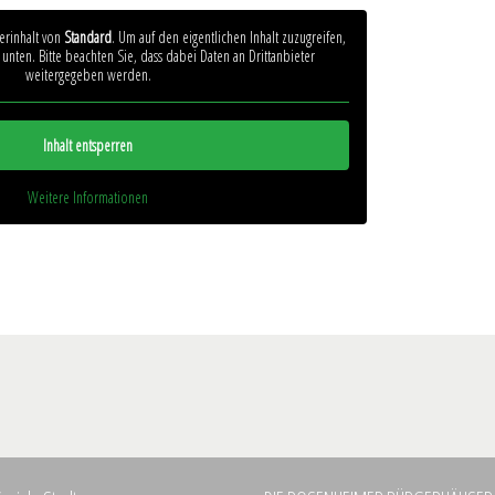
terinhalt von
Standard
. Um auf den eigentlichen Inhalt zuzugreifen,
 unten. Bitte beachten Sie, dass dabei Daten an Drittanbieter
weitergegeben werden.
Inhalt entsperren
Weitere Informationen