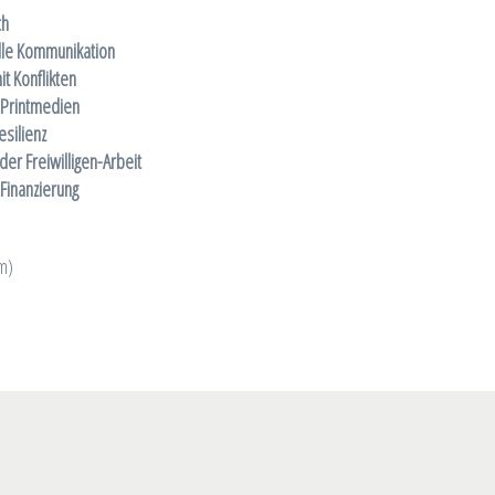
ch
elle Kommunikation
t Konflikten
 Printmedien
silienz
der Freiwilligen-Arbeit
Finanzierung
om)