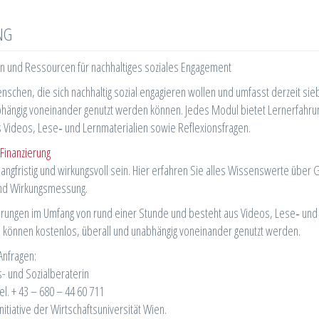
NG
 und Ressourcen für nachhaltiges soziales Engagement
schen, die sich nachhaltig sozial engagieren wollen und umfasst derzeit sie
abhängig voneinander genutzt werden können. Jedes Modul bietet Lernerfahr
 Videos, Lese‐ und Lernmaterialien sowie Reflexionsfragen.
Finanzierung
langfristig und wirkungsvoll sein. Hier erfahren Sie alles Wissenswerte über 
nd Wirkungsmessung.
hrungen im Umfang von rund einer Stunde und besteht aus Videos, Lese‐ und
 können kostenlos, überall und unabhängig voneinander genutzt werden.
Anfragen:
s- und Sozialberaterin
Tel. + 43 – 680 – 44 60 711
Initiative der Wirtschaftsuniversität Wien.